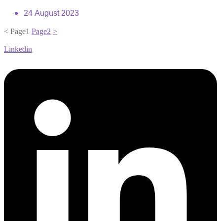
24 August 2023
<
Page
1
Page
2
>
Linkedin